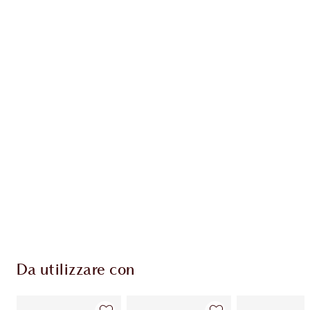
Guadagna 48 Monete Fedeltà
Scopri di più
ESCLUSIVE CHARLOTTE TILBURY
Il club fedeltà Charlotte's Darlings. Guadagna
Monete Fedeltà ogni volta che acquisti!
Consegna standard gratuita per gli ordini
superiori a 59,00 €
Scegli 2 campioni gratuiti al momento del
pagamento
Da utilizzare con