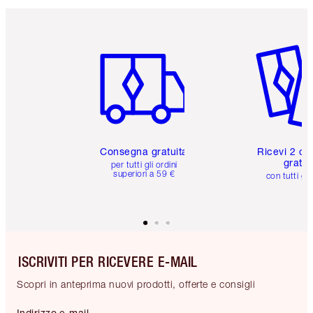
Articolo 1 di 6
Articolo
Consegna gratuita
Ricevi 2 ca
gratuit
per tutti gli ordini
superiori a 59 €
con tutti gli
ISCRIVITI PER RICEVERE E-MAIL
Scopri in anteprima nuovi prodotti, offerte e consigli
Indirizzo e-mail