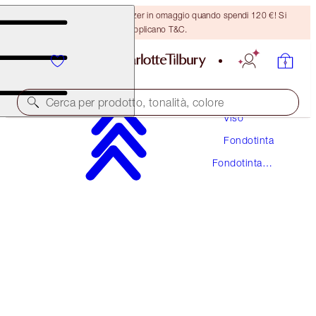
Ricevi un pennello per bronzer in omaggio quando spendi 120 €! Si
applicano T&C.
Trucco
Cerca per prodotto, tonalità, colore
Viso
Fondotinta
UNREAL SKIN SHEER GLOW TINT HYDRATING
FOUNDATION STICK
Fondotinta
Stick
7 MEDIUM
48,00 €
(
53,33 €
/
10
g
)