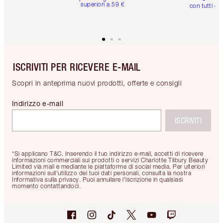
superiori a 59 €
con tutti gli
ISCRIVITI PER RICEVERE E-MAIL
Scopri in anteprima nuovi prodotti, offerte e consigli
Indirizzo e-mail
ISCRIVITI
*Si applicano T&C. Inserendo il tuo indirizzo e-mail, accetti di ricevere
informazioni commerciali sui prodotti o servizi Charlotte Tilbury Beauty
Limited via mail e mediante le piattaforme di social media. Per ulteriori
informazioni sull'utilizzo dei tuoi dati personali, consulta la nostra
Informativa sulla privacy. Puoi annullare l'iscrizione in qualsiasi
momento contattandoci.