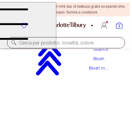
ULTIMA OCCASIONE! Ricevi un mini duo di bellezza gratis se spendi oltre
110 €! Si applicano Termini e condizioni.
Trucco
Cerca per prodotto, tonalità, colore
Guance
Blush
CHEEK TO CHIC
Blush in
ECSTASY
Polvere
46,00 €
(
57,50 €
/
10
g
)