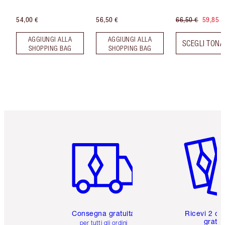
54,00 €
56,50 €
66,50 €
59,85 €
AGGIUNGI ALLA
AGGIUNGI ALLA
SCEGLI TONA
SHOPPING BAG
SHOPPING BAG
Articolo 1 di 6
Articolo
Consegna gratuita
Ricevi 2 ca
gratuit
per tutti gli ordini