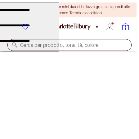
ULTIMA OCCASIONE! Ricevi un mini duo di bellezza gratis se spendi oltre
110 €! Si applicano Termini e condizioni.
Cerca per prodotto, tonalità, colore
THE GLAMOUR MUSE EYE KIT
THE GLAMOUR MUSE EYE KIT
104,00 €