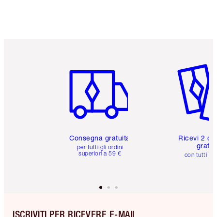
Articolo 1 di 6
Articolo
Consegna gratuita
Ricevi 2 ca
gratuit
per tutti gli ordini
superiori a 59 €
con tutti gli
ISCRIVITI PER RICEVERE E-MAIL