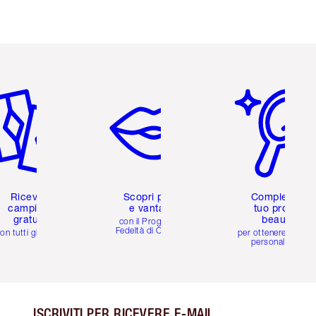
icolo 2 di 6
Articolo 3 di 6
Articolo 4 di 6
Ricevi 2
Scopri premi
Completa il
campioni
e vantaggi
tuo profilo
gratuiti
beauty
con il Programma
Fedeltà di Charlotte
on tutti gli ordini
per ottenere consigl
personalizzati
ISCRIVITI PER RICEVERE E-MAIL