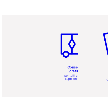
Articolo 1 di 6
Art
Consegna
gratuita
per tutti gli ordini
superiori a 59 €
c