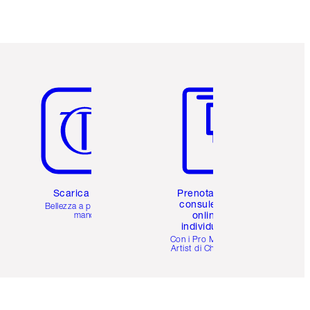
Articolo 5 di 6
Articolo 6 di 6
Scarica l'app
Prenota una
consulenza
Bellezza a portata di
online
mano
individuale
i
Con i Pro Make-up
Artist di Charlotte.