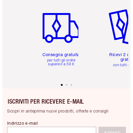
Articolo 1 di 6
Articolo
Consegna gratuita
Ricevi 2 ca
gratuit
per tutti gli ordini
superiori a 59 €
con tutti gli
ISCRIVITI PER RICEVERE E-MAIL
Scopri in anteprima nuovi prodotti, offerte e consigli
Indirizzo e-mail