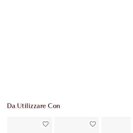
Guadagna 137 Monete Fedeltà
Scopri di più
ESCLUSIVE CHARLOTTE TILBURY
Il club fedeltà Charlotte's Darlings. Guadagna
Monete Fedeltà ogni volta che acquisti!
Consegna standard gratuita per gli ordini
superiori a 59,00 €
Scegli 2 campioni gratuiti al momento del
pagamento
Da Utilizzare Con