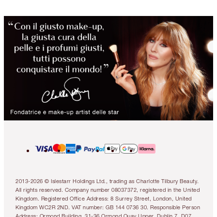
2013-2026 © Islestarr Holdings Ltd., trading as Charlotte Tilbury Beauty.
All rights reserved. Company number 08037372, registered in the United
Kingdom. Registered Office Address: 8 Surrey Street, London, United
Kingdom WC2R 2ND. VAT number: GB 144 0736 30. Responsible Person
Address: Ormond Building, 31-36 Ormond Quay Upper, Dublin 7, D07