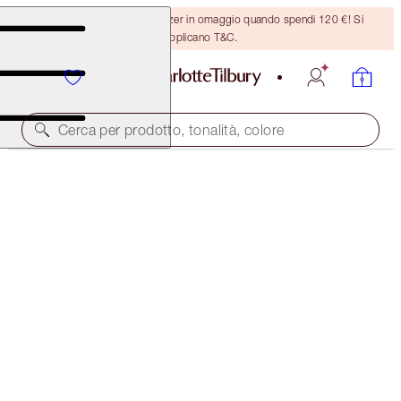
Ricevi un pennello per bronzer in omaggio quando spendi 120 €! Si
applicano T&C.
Cerca per prodotto, tonalità, colore
RISPARMIA IL 20%
CLEANSE, HYDRATE & GLOW SPA FACIAL DUO
SKINCARE KIT
137,00 €