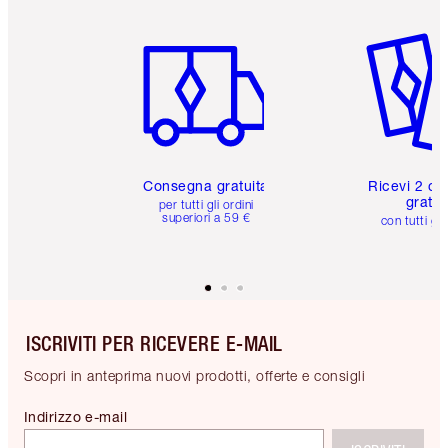
Articolo 1 di 6
Articolo
Consegna gratuita
Ricevi 2 ca
gratuit
per tutti gli ordini
superiori a 59 €
con tutti gli
ISCRIVITI PER RICEVERE E-MAIL
Scopri in anteprima nuovi prodotti, offerte e consigli
Indirizzo e-mail