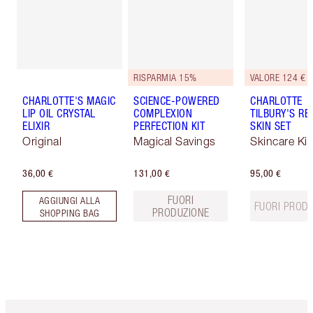
RISPARMIA 15%
VALORE 124 €
CHARLOTTE'S MAGIC
SCIENCE-POWERED
CHARLOTTE
LIP OIL CRYSTAL
COMPLEXION
TILBURY'S RE
ELIXIR
PERFECTION KIT
SKIN SET
Original
Magical Savings
Skincare Kit
36,00 €
131,00 €
95,00 €
FUORI
AGGIUNGI ALLA
FUORI PROD
PRODUZIONE
SHOPPING BAG