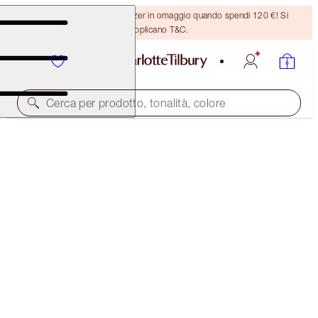
Ricevi un pennello per bronzer in omaggio quando spendi 120 €! Si
applicano T&C.
Cerca per prodotto, tonalità, colore
RISPARMIA IL 10%
MORNING MAGIC SKIN KIT
MAGICAL SAVINGS
196,00 €