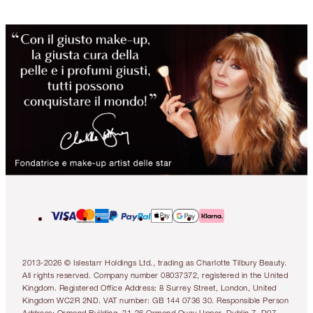
2013-2026 © Islestarr Holdings Ltd., trading as Charlotte Tilbury Beauty.
All rights reserved. Company number 08037372, registered in the United
Kingdom. Registered Office Address: 8 Surrey Street, London, United
Kingdom WC2R 2ND. VAT number: GB 144 0736 30. Responsible Person
Address: Ormond Building, 31-36 Ormond Quay Upper, Dublin 7, D07