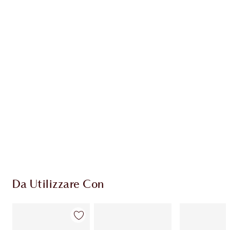
Guadagna 196 Monete Fedeltà
Scopri di più
ESCLUSIVE CHARLOTTE TILBURY
Il club fedeltà Charlotte's Darlings. Guadagna
Monete Fedeltà ogni volta che acquisti!
Consegna standard gratuita per gli ordini
superiori a 59,00 €
Scegli 2 campioni gratuiti al momento del
pagamento
Da Utilizzare Con