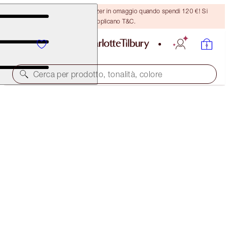
Ricevi un pennello per bronzer in omaggio quando spendi 120 €! Si
applicano T&C.
Cerca per prodotto, tonalità, colore
SCONTO DEL 40%
CHARLOTTE’S PLUMPER-LOOKING LIP SECRETS
BLACK FRIDAY 40% OFF
96,00 €