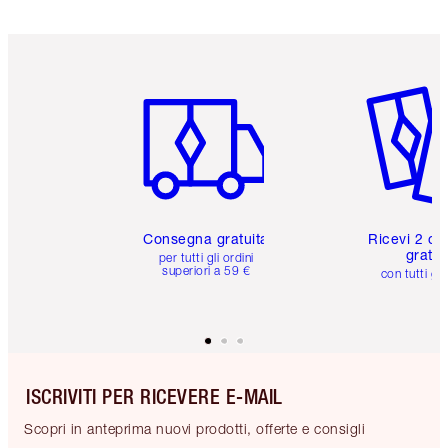
Articolo 1 di 6
Articolo
Consegna gratuita
Ricevi 2 ca
gratuit
per tutti gli ordini
superiori a 59 €
con tutti gli
ISCRIVITI PER RICEVERE E-MAIL
Scopri in anteprima nuovi prodotti, offerte e consigli