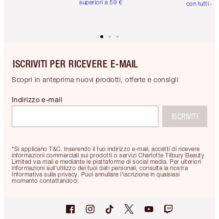
superiori a 59 €
con tutti gli
ISCRIVITI PER RICEVERE E-MAIL
Scopri in anteprima nuovi prodotti, offerte e consigli
Indirizzo e-mail
ISCRIVITI
*Si applicano T&C. Inserendo il tuo indirizzo e-mail, accetti di ricevere
informazioni commerciali sui prodotti o servizi Charlotte Tilbury Beauty
Limited via mail e mediante le piattaforme di social media. Per ulteriori
informazioni sull'utilizzo dei tuoi dati personali, consulta la nostra
Informativa sulla privacy. Puoi annullare l'iscrizione in qualsiasi
momento contattandoci.