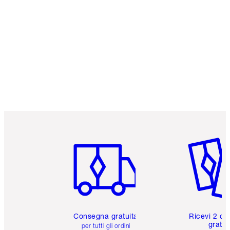
Articolo 1 di 6
Articolo
Consegna gratuita
Ricevi 2 ca
gratuit
per tutti gli ordini