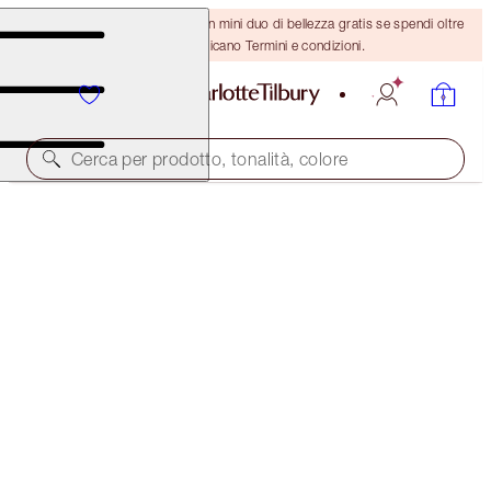
ULTIMA OCCASIONE! Ricevi un mini duo di bellezza gratis se spendi oltre
110 €! Si applicano Termini e condizioni.
Cerca per prodotto, tonalità, colore
THE SUPER NUDES
MATTE REVOLUTION - VERY VICTORIA
38,00 €