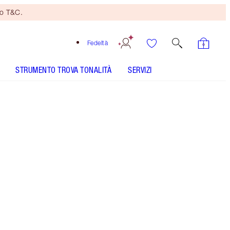
no T&C.
Fedeltà
STRUMENTO TROVA TONALITÀ
SERVIZI
Festival Magic - Out of Stock
SHADE MATCH
COME SI APPLICA