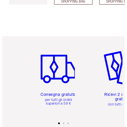
SHOPPING BAG
SHOPPING B
Articolo 1 di 6
Articolo
Consegna gratuita
Ricevi 2 ca
gratuit
per tutti gli ordini
superiori a 59 €
con tutti gli