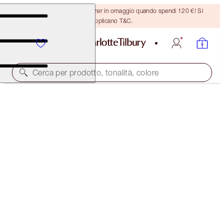
Ricevi un pennello per bronzer in omaggio quando spendi 120 €! Si
applicano T&C.
Cerca per prodotto, tonalità, colore
ONLINE EXCLUSIVE
MATTE REVOLUTION
BETWEEN THE SHEETS
38,00 €
(
108,57 €
/
10
g
)