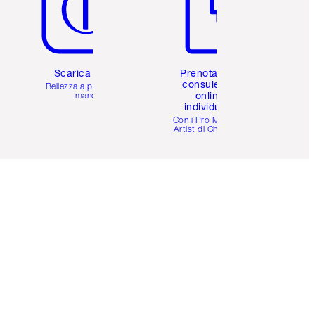
Scarica l'app
Prenota una
consulenza
Bellezza a portata di
online
mano
individuale
i
Con i Pro Make-up
Artist di Charlotte.