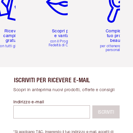
Ricevi 2
Scopri premi
Completa il
campioni
e vantaggi
tuo profilo
gratuiti
beauty
con il Programma
Fedeltà di Charlotte
on tutti gli ordini
per ottenere consigl
personalizzati
ISCRIVITI PER RICEVERE E-MAIL
Scopri in anteprima nuovi prodotti, offerte e consigli
Indirizzo e-mail
ISCRIVITI
*Si applicano T&C. Inserendo il tuo indirizzo e-mail, accetti di