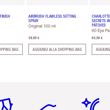
FINISH
AIRBRUSH FLAWLESS SETTING
CHARLOTTE
SPRAY
SECRETS IM
PATCHES
Original 100 ml
60 Eye Pa
39,00 €
65,00 €
OPPING BAG
AGGIUNGI ALLA SHOPPING BAG
AGGIUNG
icolo 2 di 6
Articolo 3 di 6
Articolo 4 di 6