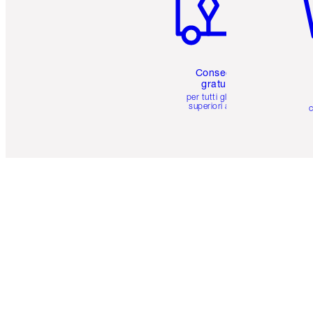
Consegna
gratuita
per tutti gli ordini
superiori a 59 €
c