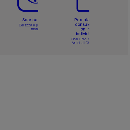
Scarica l'app
Prenota una
consulenza
Bellezza a portata di
online
mano
individuale
i
Con i Pro Make-up
Artist di Charlotte.