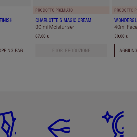
PRODOTTO PREMIATO
PRODOTTO P
FINISH
CHARLOTTE'S MAGIC CREAM
WONDERG
30 ml Moisturiser
40ml Face
67,00 €
50,00 €
OPPING BAG
FUORI PRODUZIONE
AGGIUNG
icolo 2 di 6
Articolo 3 di 6
Articolo 4 di 6