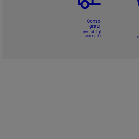
Consegna
gratuita
per tutti gli ordini
superiori a 59 €
c