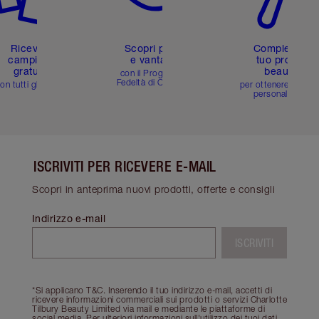
Ricevi 2
Scopri premi
Completa il
campioni
e vantaggi
tuo profilo
gratuiti
beauty
con il Programma
Fedeltà di Charlotte
on tutti gli ordini
per ottenere consigl
personalizzati
ISCRIVITI PER RICEVERE E-MAIL
Scopri in anteprima nuovi prodotti, offerte e consigli
Indirizzo e-mail
ISCRIVITI
*Si applicano T&C. Inserendo il tuo indirizzo e-mail, accetti di
ricevere informazioni commerciali sui prodotti o servizi Charlotte
Tilbury Beauty Limited via mail e mediante le piattaforme di
social media. Per ulteriori informazioni sull'utilizzo dei tuoi dati