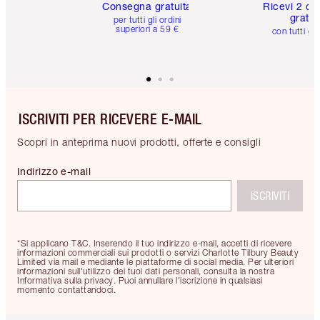
Consegna gratuita
Ricevi 2 ca
gratuit
per tutti gli ordini
superiori a 59 €
con tutti gli
ISCRIVITI PER RICEVERE E-MAIL
Scopri in anteprima nuovi prodotti, offerte e consigli
Indirizzo e-mail
ISCRIVITI
*Si applicano T&C. Inserendo il tuo indirizzo e-mail, accetti di ricevere
informazioni commerciali sui prodotti o servizi Charlotte Tilbury Beauty
Limited via mail e mediante le piattaforme di social media. Per ulteriori
informazioni sull'utilizzo dei tuoi dati personali, consulta la nostra
Informativa sulla privacy. Puoi annullare l'iscrizione in qualsiasi
momento contattandoci.