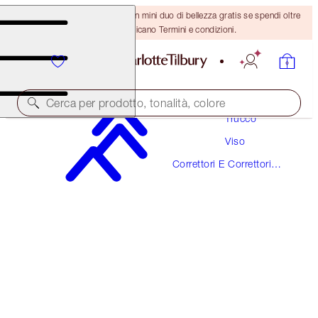
ULTIMA OCCASIONE! Ricevi un mini duo di bellezza gratis se spendi oltre
110 €! Si applicano Termini e condizioni.
Cerca per prodotto, tonalità, colore
Trucco
Viso
MAGIC AWAY
Correttori E Correttori
12 TAN
Del Colore
38,00 €
(
95,00 €
/
10
ml
)