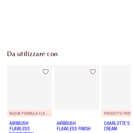
Consegna standard gratuita per gli ordini
superiori a 59,00 €
Scegli 2 campioni gratuiti al momento del
pagamento
Da utilizzare con
NUOVA FORMULA FLAWLESS
PRODOTTO PREM
AIRBRUSH
AIRBRUSH
CHARLOTTE'S 
FLAWLESS
FLAWLESS FINISH
CREAM