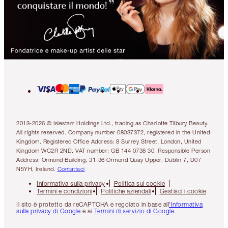
2013-2026 © Islestarr Holdings Ltd., trading as Charlotte Tilbury Beauty.
All rights reserved. Company number 08037372, registered in the United
Kingdom. Registered Office Address: 8 Surrey Street, London, United
Kingdom WC2R 2ND. VAT number: GB 144 0736 30. Responsible Person
Address: Ormond Building, 31-36 Ormond Quay Upper, Dublin 7, D07
N5YH, Ireland.
Contattaci
Informativa sulla privacy
Politica sui cookie
Termini e condizioni
Politiche aziendali
Gestisci i cookie
Il sito è protetto da reCAPTCHA e regolato in base all
'Informativa
sulla privacy di Google
e ai
Termini di servizio di Google
.