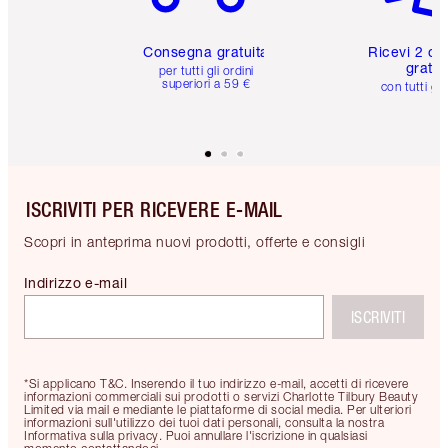
Consegna gratuita
Ricevi 2 ca
gratuit
per tutti gli ordini
superiori a 59 €
con tutti gli
ISCRIVITI PER RICEVERE E-MAIL
Scopri in anteprima nuovi prodotti, offerte e consigli
Indirizzo e-mail
ISCRIVITI
*Si applicano T&C. Inserendo il tuo indirizzo e-mail, accetti di ricevere
informazioni commerciali sui prodotti o servizi Charlotte Tilbury Beauty
Limited via mail e mediante le piattaforme di social media. Per ulteriori
informazioni sull'utilizzo dei tuoi dati personali, consulta la nostra
Informativa sulla privacy. Puoi annullare l'iscrizione in qualsiasi