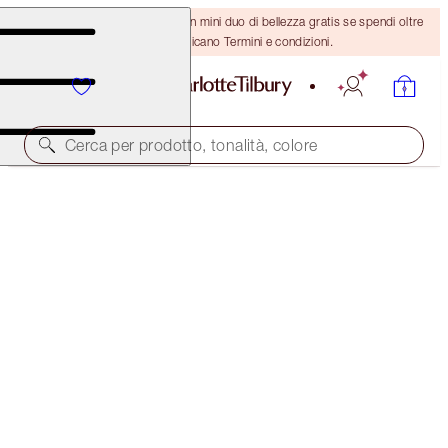
ULTIMA OCCASIONE! Ricevi un mini duo di bellezza gratis se spendi oltre
110 €! Si applicano Termini e condizioni.
Cerca per prodotto, tonalità, colore
PILLOW TALK DIAMONDS
LUCKY DIAMONDS
38,00 €