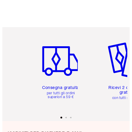
Articolo 1 di 6
Articolo
Consegna gratuita
Ricevi 2 ca
gratuit
per tutti gli ordini
superiori a 59 €
con tutti gli