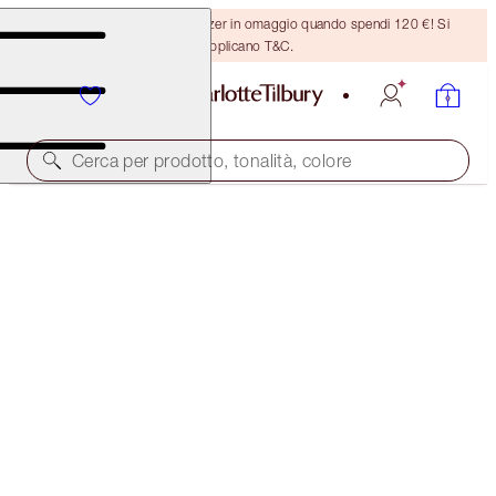
Ricevi un pennello per bronzer in omaggio quando spendi 120 €! Si
applicano T&C.
Cerca per prodotto, tonalità, colore
LIPS TO LOVE
PERFECT NUDE
64,00 €