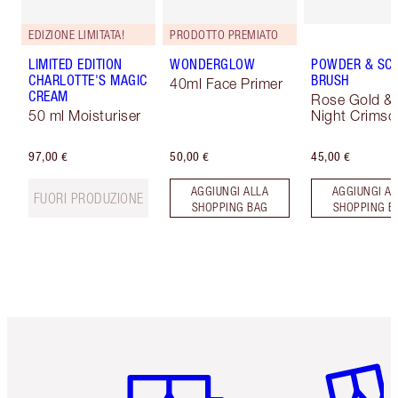
EDIZIONE LIMITATA!
PRODOTTO PREMIATO
LIMITED EDITION
WONDERGLOW
POWDER & SC
CHARLOTTE'S MAGIC
BRUSH
40ml Face Primer
CREAM
Rose Gold &
50 ml Moisturiser
Night Crimso
97,00 €
50,00 €
45,00 €
AGGIUNGI ALLA
AGGIUNGI AL
FUORI PRODUZIONE
SHOPPING BAG
SHOPPING B
Articolo 1 di 6
Articolo