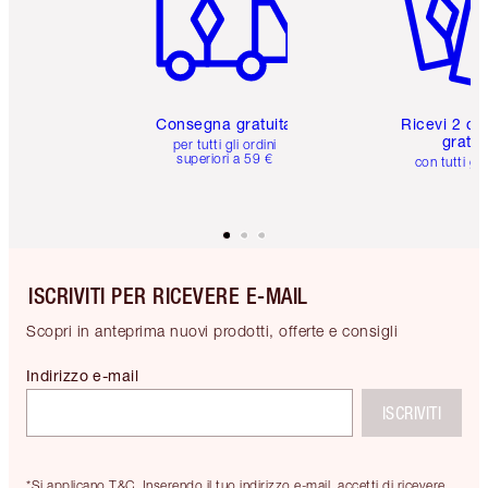
Consegna gratuita
Ricevi 2 ca
gratuit
per tutti gli ordini
superiori a 59 €
con tutti gli
ISCRIVITI PER RICEVERE E-MAIL
Scopri in anteprima nuovi prodotti, offerte e consigli
Indirizzo e-mail
ISCRIVITI
*Si applicano T&C. Inserendo il tuo indirizzo e-mail, accetti di ricevere