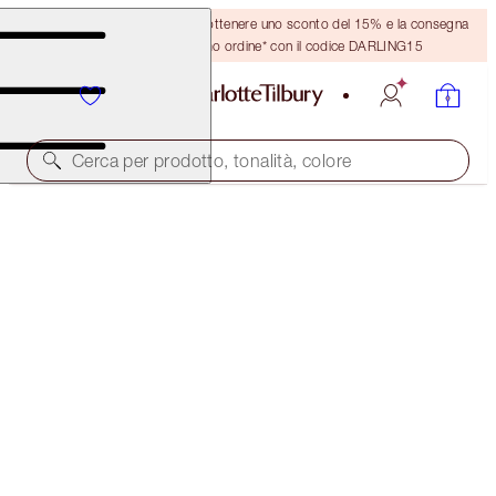
Crea un account o accedi per ottenere uno sconto del 15% e la consegna
GRATUITA sul tuo primo ordine* con il codice DARLING15
Cerca per prodotto, tonalità, colore
EDIZIONE LIMITATA
LUNAR NEW YEAR AIRBRUSH FLAWLESS FINISH
2 MEDIUM
54,00 €
(
67,50 €
/
10
g
)