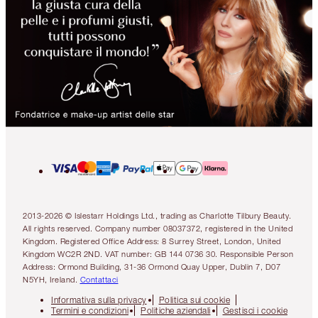
2013-2026 © Islestarr Holdings Ltd., trading as Charlotte Tilbury Beauty.
All rights reserved. Company number 08037372, registered in the United
Kingdom. Registered Office Address: 8 Surrey Street, London, United
Kingdom WC2R 2ND. VAT number: GB 144 0736 30. Responsible Person
Address: Ormond Building, 31-36 Ormond Quay Upper, Dublin 7, D07
N5YH, Ireland.
Contattaci
Informativa sulla privacy
Politica sui cookie
Termini e condizioni
Politiche aziendali
Gestisci i cookie