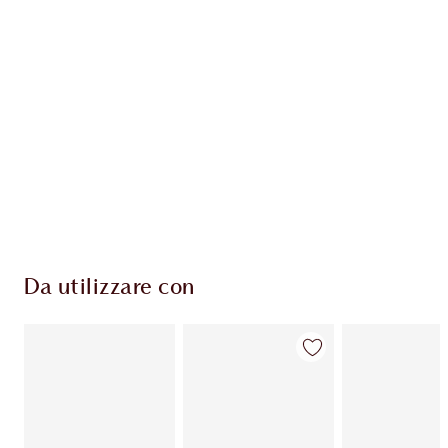
ESCLUSIVE CHARLOTTE TILBURY
Il club fedeltà Charlotte's Darlings. Guadagna
Monete Fedeltà ogni volta che acquisti!
Consegna standard gratuita per gli ordini
superiori a 59,00 €
Scegli 2 campioni gratuiti al momento del
pagamento
Da utilizzare con