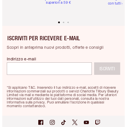
superiori a 59 €
con tutti gli
ISCRIVITI PER RICEVERE E-MAIL
Scopri in anteprima nuovi prodotti, offerte e consigli
Indirizzo e-mail
ISCRIVITI
*Si applicano T&C. Inserendo il tuo indirizzo e-mail, accetti di ricevere
informazioni commerciali sui prodotti o servizi Charlotte Tilbury Beauty
Limited via mail e mediante le piattaforme di social media. Per ulteriori
informazioni sull'utilizzo dei tuoi dati personali, consulta la nostra
Informativa sulla privacy. Puoi annullare l'iscrizione in qualsiasi
momento contattandoci.