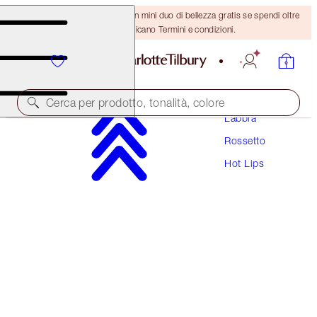
ULTIMA OCCASIONE! Ricevi un mini duo di bellezza gratis se spendi oltre
110 €! Si applicano Termini e condizioni.
Trucco
Cerca per prodotto, tonalità, colore
Labbra
Rossetto
HOT LIPS
Hot Lips
SECRET SALMA
38,00 €
(
108,57 €
/
10
g
)