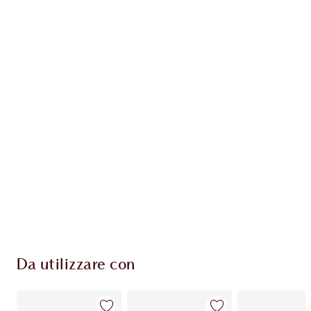
Articolo 1 di 20
Arti
Da utilizzare con