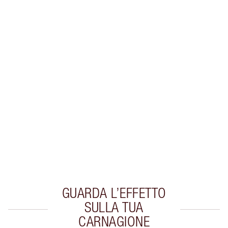
Guadagna 38 Monete Fedeltà
Scopri di più
ESCLUSIVE CHARLOTTE TILBURY
Il club fedeltà Charlotte's Darlings. Guadagna
Monete Fedeltà ogni volta che acquisti!
Consegna standard gratuita per gli ordini
superiori a 59,00 €
Scegli 2 campioni gratuiti al momento del
pagamento
GUARDA L’EFFETTO
SULLA TUA
CARNAGIONE