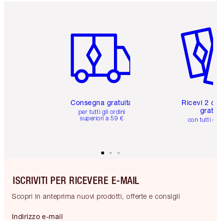
Articolo 1 di 6
Articolo
Consegna gratuita
Ricevi 2 ca
gratuit
per tutti gli ordini
superiori a 59 €
con tutti gli
ISCRIVITI PER RICEVERE E-MAIL
Scopri in anteprima nuovi prodotti, offerte e consigli
Indirizzo e-mail