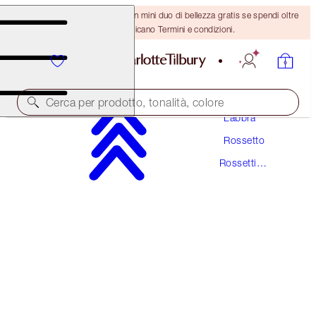
ULTIMA OCCASIONE! Ricevi un mini duo di bellezza gratis se spendi oltre
110 €! Si applicano Termini e condizioni.
Trucco
Cerca per prodotto, tonalità, colore
Labbra
Rossetto
HOT LIPS
Rossetti
HOT EMILY
Rossi
38,00 €
(
108,57 €
/
10
g
)