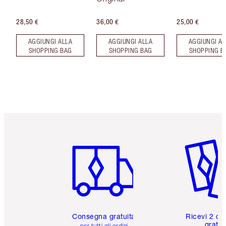
28,50 €
36,00 €
25,00 €
AGGIUNGI ALLA
AGGIUNGI ALLA
AGGIUNGI AL
SHOPPING BAG
SHOPPING BAG
SHOPPING B
Articolo 1 di 6
Articolo
Consegna gratuita
Ricevi 2 ca
gratuit
per tutti gli ordini