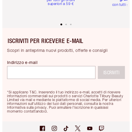
superiori a 59 €
con tutti gli
ISCRIVITI PER RICEVERE E-MAIL
Scopri in anteprima nuovi prodotti, offerte e consigli
Indirizzo e-mail
ISCRIVITI
*Si applicano T&C. Inserendo il tuo indirizzo e-mail, accetti di ricevere
informazioni commerciali sui prodotti o servizi Charlotte Tilbury Beauty
Limited via mail e mediante le piattaforme di social media. Per ulteriori
informazioni sull'utilizzo dei tuoi dati personali, consulta la nostra
Informativa sulla privacy. Puoi annullare l'iscrizione in qualsiasi
momento contattandoci.