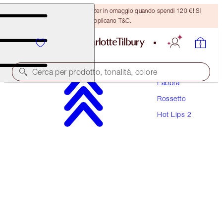
Ricevi un pennello per bronzer in omaggio quando spendi 120 €! Si
applicano T&C.
Trucco
Cerca per prodotto, tonalità, colore
Labbra
Rossetto
HOT LIPS 2
Hot Lips 2
ANGEL ALESSANDRA
40,00 €
(
114,29 €
/
10
g
)