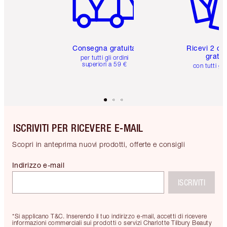
Consegna gratuita
Ricevi 2 ca
gratuit
per tutti gli ordini
superiori a 59 €
con tutti gli
ISCRIVITI PER RICEVERE E-MAIL
Scopri in anteprima nuovi prodotti, offerte e consigli
Indirizzo e-mail
ISCRIVITI
*Si applicano T&C. Inserendo il tuo indirizzo e-mail, accetti di ricevere
informazioni commerciali sui prodotti o servizi Charlotte Tilbury Beauty