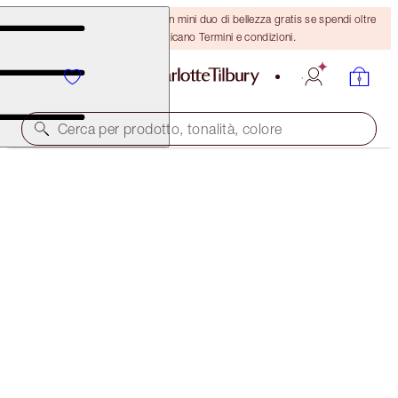
ULTIMA OCCASIONE! Ricevi un mini duo di bellezza gratis se spendi oltre
110 €! Si applicano Termini e condizioni.
Cerca per prodotto, tonalità, colore
SELECT YOUR BROW LIFT OR BROW CHEAT
BROW LIFT - NATURAL BROWN
32,50 €