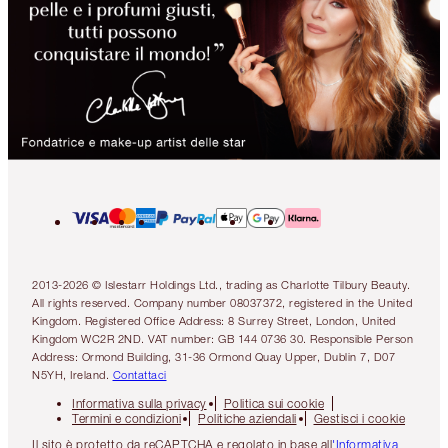
2013-2026 © Islestarr Holdings Ltd., trading as Charlotte Tilbury Beauty.
All rights reserved. Company number 08037372, registered in the United
Kingdom. Registered Office Address: 8 Surrey Street, London, United
Kingdom WC2R 2ND. VAT number: GB 144 0736 30. Responsible Person
Address: Ormond Building, 31-36 Ormond Quay Upper, Dublin 7, D07
N5YH, Ireland.
Contattaci
Informativa sulla privacy
Politica sui cookie
Termini e condizioni
Politiche aziendali
Gestisci i cookie
Il sito è protetto da reCAPTCHA e regolato in base all
'Informativa