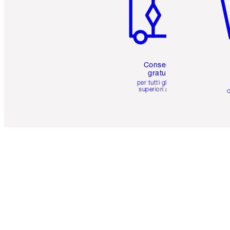
Consegna
gratuita
per tutti gli ordini
superiori a 59 €
c