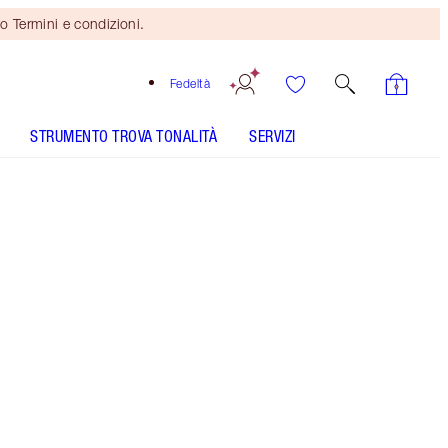
o Termini e condizioni.
Fedeltà
STRUMENTO TROVA TONALITÀ
SERVIZI
Brow Cheat - Soft Brown
Mini duo in regalo
se spendi 110 €! Si applicano