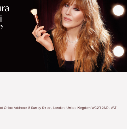
tered Office Address: 8 Surrey Street, London, United Kingdom WC2R 2ND. VAT