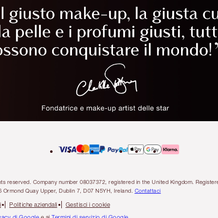
l rights reserved. Company number 08037372, registered in the United Kingdom. Regis
6 Ormond Quay Upper, Dublin 7, D07 N5YH, Ireland.
Contattaci
i
Politiche aziendali
Gestisci i cookie
ivacy di Google
e ai
Termini di servizio di Google
.