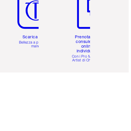
Scarica l'app
Prenota una
consulenza
Bellezza a portata di
online
mano
individuale
i
Con i Pro Make-up
Artist di Charlotte.