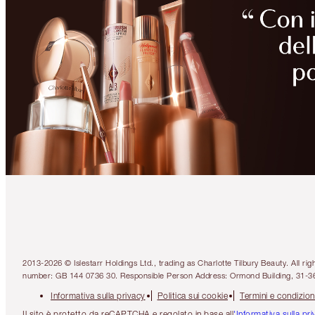
2013-2026 © Islestarr Holdings Ltd., trading as Charlotte Tilbury Beauty. Al
number: GB 144 0736 30. Responsible Person Address: Ormond Building, 31-3
Informativa sulla privacy
Politica sui cookie
Termini e condizion
Il sito è protetto da reCAPTCHA e regolato in base all
'Informativa sulla pr