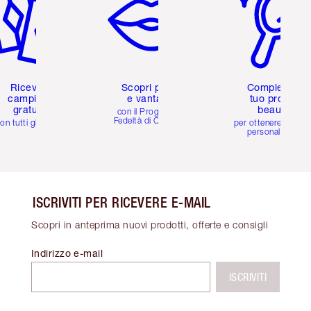
Ricevi 2
Scopri premi
Completa il
campioni
e vantaggi
tuo profilo
gratuiti
beauty
con il Programma
Fedeltà di Charlotte
on tutti gli ordini
per ottenere consigl
personalizzati
ISCRIVITI PER RICEVERE E-MAIL
Scopri in anteprima nuovi prodotti, offerte e consigli
Indirizzo e-mail
ISCRIVITI