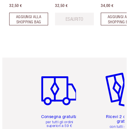
32,50 €
32,50 €
34,00 €
AGGIUNGI ALLA
AGGIUNGI AL
ESAURITO
SHOPPING BAG
SHOPPING B
Articolo 1 di 6
Articolo
Consegna gratuita
Ricevi 2 ca
gratuit
per tutti gli ordini
superiori a 59 €
con tutti gli