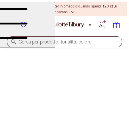
Ricevi un pennello per bronzer in omaggio quando spendi 120 €! Si
applicano T&C.
Cerca per prodotto, tonalità, colore
SUBSCRIBE!
BROW CHEAT REFILL
NATURAL BROWN
21,00 €
(
4200,00 €
/
10
g
)