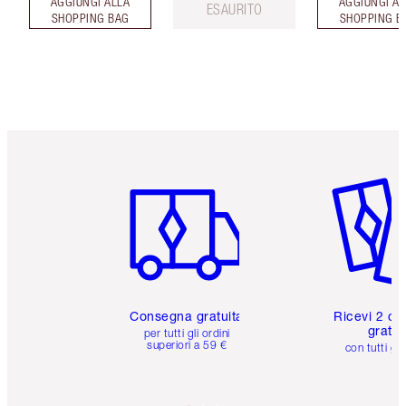
AGGIUNGI ALLA
AGGIUNGI AL
ESAURITO
SHOPPING BAG
SHOPPING B
Articolo 1 di 6
Articolo
Consegna gratuita
Ricevi 2 ca
gratuit
per tutti gli ordini
superiori a 59 €
con tutti gli