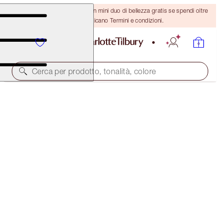
ULTIMA OCCASIONE! Ricevi un mini duo di bellezza gratis se spendi oltre
110 €! Si applicano Termini e condizioni.
Cerca per prodotto, tonalità, colore
SUBSCRIBE!
BROW CHEAT REFILL
BLACK BROWN
21,00 €
(
4200,00 €
/
10
g
)