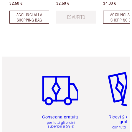
32,50 €
32,50 €
34,00 €
AGGIUNGI ALLA
AGGIUNGI AL
ESAURITO
SHOPPING BAG
SHOPPING B
Articolo 1 di 6
Articolo
Consegna gratuita
Ricevi 2 ca
gratuit
per tutti gli ordini
superiori a 59 €
con tutti gli