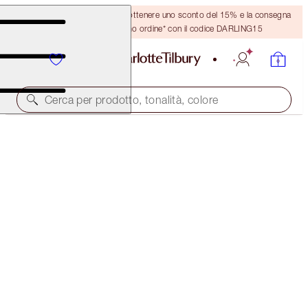
Crea un account o accedi per ottenere uno sconto del 15% e la consegna
GRATUITA sul tuo primo ordine* con il codice DARLING15
Cerca per prodotto, tonalità, colore
SUBSCRIBE!
BROW CHEAT REFILL
MEDIUM BROWN
21,00 €
(
4200,00 €
/
10
g
)