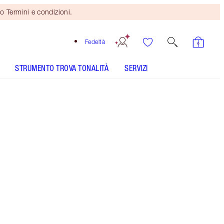
o Termini e condizioni.
Fedeltà
STRUMENTO TROVA TONALITÀ
SERVIZI
Dark Brown - Out of Stock
COME SI APPLICA