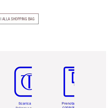
I ALLA SHOPPING BAG
Articolo 5 di 6
Articolo 6 di 6
Scarica l'app
Prenota una
consulenza
Bellezza a portata di