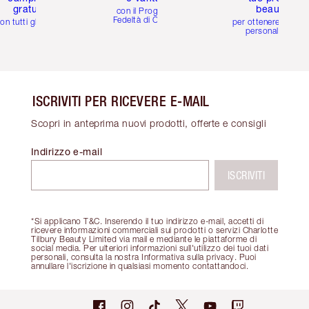
gratuiti
beauty
con il Programma
Fedeltà di Charlotte
on tutti gli ordini
per ottenere consigl
personalizzati
ISCRIVITI PER RICEVERE E-MAIL
Scopri in anteprima nuovi prodotti, offerte e consigli
Indirizzo e-mail
ISCRIVITI
*Si applicano T&C. Inserendo il tuo indirizzo e-mail, accetti di
ricevere informazioni commerciali sui prodotti o servizi Charlotte
Tilbury Beauty Limited via mail e mediante le piattaforme di
social media. Per ulteriori informazioni sull'utilizzo dei tuoi dati
personali, consulta la nostra Informativa sulla privacy. Puoi
annullare l'iscrizione in qualsiasi momento contattandoci.