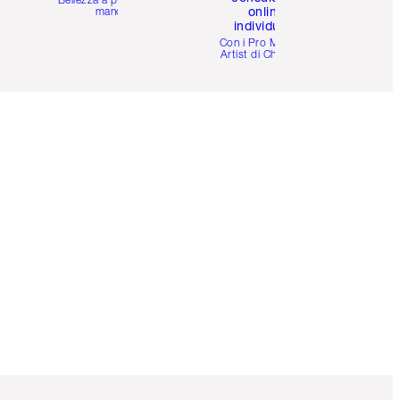
online
mano
individuale
i
Con i Pro Make-up
Artist di Charlotte.