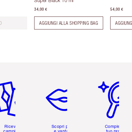
Super Black 10 ml
34,00 €
54,00 €
O
AGGIUNGI ALLA SHOPPING BAG
AGGIUNG
icolo 2 di 6
Articolo 3 di 6
Articolo 4 di 6
Ricevi 2
Scopri premi
Completa il
campioni
e vantaggi
tuo profilo