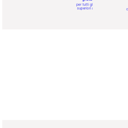
per tutti gli ordini
superiori a 59 €
c