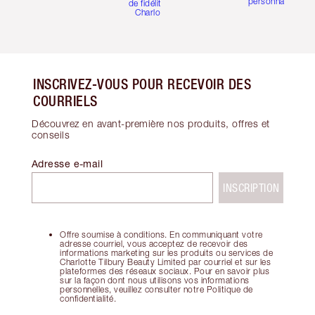
personnalisées
de fidélité de
Charlotte
INSCRIVEZ-VOUS POUR RECEVOIR DES
COURRIELS
Découvrez en avant-première nos produits, offres et
conseils
Adresse e-mail
INSCRIPTION
Offre soumise à conditions. En communiquant votre
adresse courriel, vous acceptez de recevoir des
informations marketing sur les produits ou services de
Charlotte Tilbury Beauty Limited par courriel et sur les
plateformes des réseaux sociaux. Pour en savoir plus
sur la façon dont nous utilisons vos informations
personnelles, veuillez consulter notre Politique de
confidentialité.