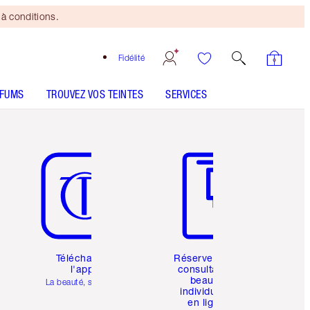
à conditions.
Fidélité
RFUMS
TROUVEZ VOS TEINTES
SERVICES
Article 5 sur 6
Article 6 sur 6
Téléchargez
Réservez une
l'appli
consultation
beauté
La beauté, simplifiée
individuelle
en ligne