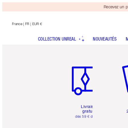
Recevez un p
France
| FR | EUR €
COLLECTION UNREAL
NOUVEAUTÉS
Article 1 sur 6
Art
Livraison
gratuite
dès 59 € d'achats