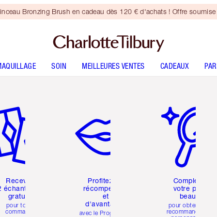
inceau Bronzing Brush en cadeau dès 120 € d'achats ! Offre soumise 
MAQUILLAGE
SOIN
MEILLEURES VENTES
CADEAUX
PA
icle 2 sur 6
Article 3 sur 6
Article 4 sur 6
Recevez
Profitez de
Complétez
2 échantillons
récompenses
votre profil
gratuits
et
beauté
d'avantages
pour toute
pour obtenir des
commande
recommandations
avec le Programme