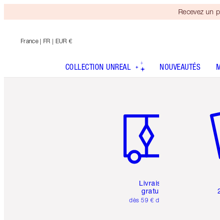
Recevez un p
France
| FR | EUR €
COLLECTION UNREAL
NOUVEAUTÉS
Article 1 sur 6
Art
Livraison
gratuite
dès 59 € d'achats