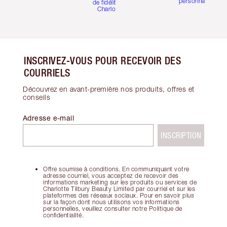
personnalisées
de fidélité de
Charlotte
INSCRIVEZ-VOUS POUR RECEVOIR DES
COURRIELS
Découvrez en avant-première nos produits, offres et
conseils
Adresse e-mail
INSCRIPTION
Offre soumise à conditions. En communiquant votre
adresse courriel, vous acceptez de recevoir des
informations marketing sur les produits ou services de
Charlotte Tilbury Beauty Limited par courriel et sur les
plateformes des réseaux sociaux. Pour en savoir plus
sur la façon dont nous utilisons vos informations
personnelles, veuillez consulter notre Politique de
confidentialité.