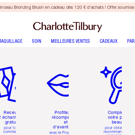
inceau Bronzing Brush en cadeau dès 120 € d'achats ! Offre soumise 
MAQUILLAGE
SOIN
MEILLEURES VENTES
CADEAUX
PA
icle 2 sur 6
Article 3 sur 6
Article 4 sur 6
Recevez
Profitez de
Complétez
2 échantillons
récompenses
votre profil
gratuits
et
beauté
d'avantages
pour toute
pour obtenir des
commande
recommandations
avec le Programme