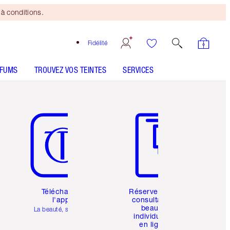
à conditions.
Fidélité
RFUMS
TROUVEZ VOS TEINTES
SERVICES
Article 5 sur 6
Article 6 sur 6
Téléchargez
Réservez une
l'appli
consultation
beauté
La beauté, simplifiée
individuelle
en ligne