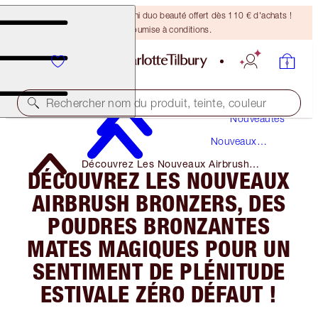
DERNIÈRE CHANCE ! Un mini duo beauté offert dès 110 € d'achats !
Offre soumise à conditions.
Rechercher nom du produit, teinte, couleur
Nouveautés
Nouveaux
Produits
Découvrez Les Nouveaux Airbrush
DÉCOUVREZ LES NOUVEAUX
Bronzers, Des Poudres Bronzantes Mates
Magiques Pour Un Sentiment De Plénitude
AIRBRUSH BRONZERS, DES
Estivale Zéro Défaut !
POUDRES BRONZANTES
MATES MAGIQUES POUR UN
SENTIMENT DE PLÉNITUDE
ESTIVALE ZÉRO DÉFAUT !