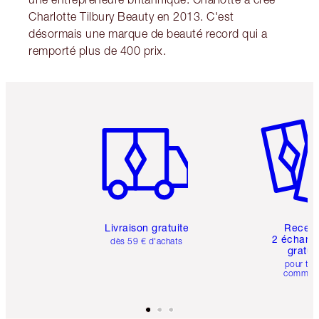
Charlotte Tilbury Beauty en 2013. C'est
désormais une marque de beauté record qui a
remporté plus de 400 prix.
Article 1 sur 6
Article 
Livraison gratuite
Recev
2 échanti
dès 59 € d'achats
gratui
pour tou
comman