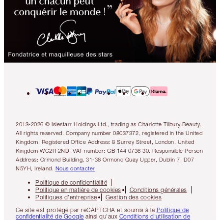
2013-2026 © Islestarr Holdings Ltd., trading as Charlotte Tilbury Beauty.
All rights reserved. Company number 08037372, registered in the United
Kingdom. Registered Office Address: 8 Surrey Street, London, United
Kingdom WC2R 2ND. VAT number: GB 144 0736 30. Responsible Person
Address: Ormond Building, 31-36 Ormond Quay Upper, Dublin 7, D07
N5YH, Ireland.
Nous contacter
Politique de confidentialité
Politique en matière de cookies
Conditions générales
Politiques d’entreprise
Gestion des cookies
Ce site est protégé par reCAPTCHA et soumis à la
Politique de
confidentialité de Google
ainsi qu'aux
Conditions d'utilisation de