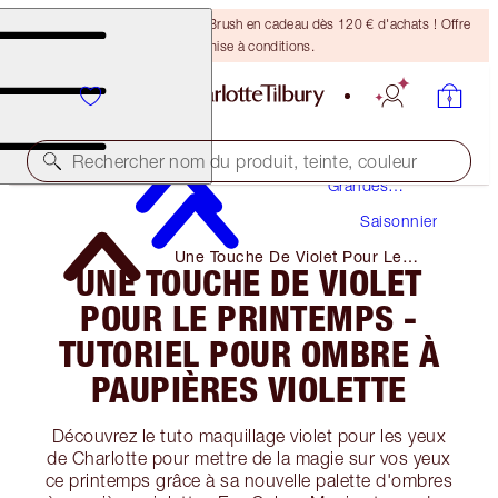
Recevez un pinceau Bronzing Brush en cadeau dès 120 € d'achats ! Offre
soumise à conditions.
Maquillage
Rechercher nom du produit, teinte, couleur
Grandes
Occasions
Saisonnier
Une Touche De Violet Pour Le
UNE TOUCHE DE VIOLET
Printemps - Tutoriel Pour Ombre à
Paupières Violette
POUR LE PRINTEMPS -
TUTORIEL POUR OMBRE À
PAUPIÈRES VIOLETTE
Découvrez le tuto maquillage violet pour les yeux
de Charlotte pour mettre de la magie sur vos yeux
ce printemps grâce à sa nouvelle palette d'ombres