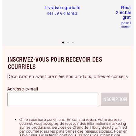
Livraison gratuite
Recev
2 échanti
dès 59 € d'achats
gratui
pour tou
comman
INSCRIVEZ-VOUS POUR RECEVOIR DES
COURRIELS
Découvrez en avant-première nos produits, offres et conseils
Adresse e-mail
INSCRIPTION
Offre soumise à conditions. En communiquant votre adresse
courriel, vous acceptez de recevoir des informations marketing
sur les produits ou services de Charlotte Tilbury Beauty Limited
par courriel et sur les plateformes des réseaux sociaux. Pour en
savoir plus sur la façon dont nous utilisons vos informations