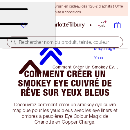
Recevez un pinceau Bronzing Brush en cadeau dès 120 € d'achats ! Offre
soumise à conditions.
Rechercher nom du produit, teinte, couleur
Maquillage
Yeux
Comment Créer Un Smokey Eye
COMMENT CRÉER UN
Cuivré De Rêve Sur Yeux Bleus
SMOKEY EYE CUIVRÉ DE
RÊVE SUR YEUX BLEUS
Découvrez comment créer un smokey eye cuivré
magique pour les yeux bleus avec les eye liners et
ombres à paupières Eye Colour Magic de
Charlotte en Copper Charge.