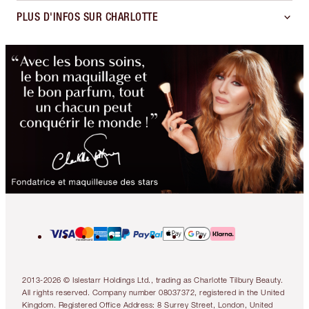
PLUS D'INFOS SUR CHARLOTTE
2013-2026 © Islestarr Holdings Ltd., trading as Charlotte Tilbury Beauty.
All rights reserved. Company number 08037372, registered in the United
Kingdom. Registered Office Address: 8 Surrey Street, London, United