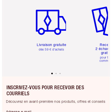
Article 1 sur 6
Article 
Livraison gratuite
Recev
2 échanti
dès 59 € d'achats
gratui
pour tou
comman
INSCRIVEZ-VOUS POUR RECEVOIR DES
COURRIELS
Découvrez en avant-première nos produits, offres et conseils
Adresse e-mail