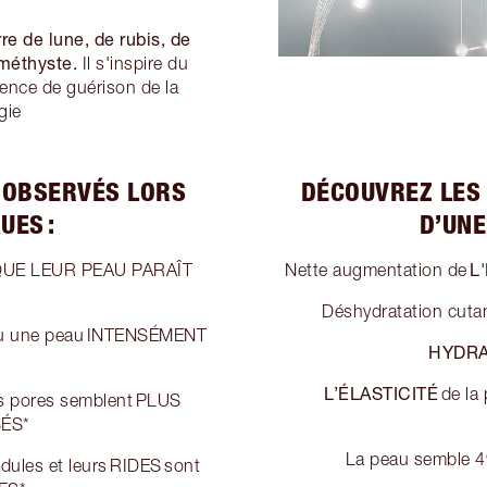
e de lune, de rubis, de
améthyste.
Il s'inspire du
nce de guérison de la
gie
 OBSERVÉS LORS
DÉCOUVREZ LES
UES :
D’UNE
L
QUE LEUR PEAU PARAÎT
Nette augmentation de
Déshydratation cut
tenu une peau INTENSÉMENT
HYDR
L’ÉLASTICITÉ
de la
urs pores semblent PLUS
SÉS*
La peau semble 
idules et leurs RIDES sont