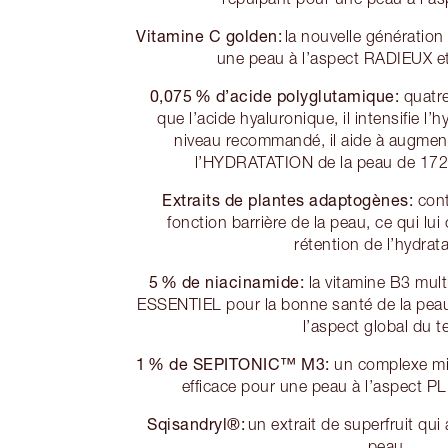
Vitamine C golden:
la nouvelle génération
une peau à l’aspect RADIEUX et 
0,075 % d’acide polyglutamique:
quatr
que l’acide hyaluronique, il intensifie l’
niveau recommandé, il aide à augmen
l’HYDRATATION de la peau de 172 
Extraits de plantes adaptogènes:
cont
fonction barrière de la peau, ce qui lui
rétention de l’hydrata
5 % de niacinamide:
la vitamine B3 mult
ESSENTIEL pour la bonne santé de la peau,
l’aspect global du te
1 % de SEPITONIC™ M3:
un complexe miné
efficace pour une peau à l’aspect P
Sqisandryl®:
un extrait de superfruit qui 
peau.