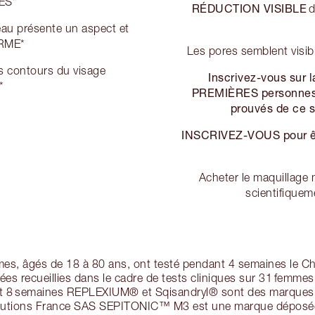
TES*
RÉDUCTION VISIBLE
d
peau présente un aspect et
ERME*
Les pores semblent visi
es contours du visage
Inscrivez-vous sur la
*
PREMIÈRES personnes à
prouvés de ce 
INSCRIVEZ-VOUS pour êt
Acheter le maquillage 
scientifiquem
s, âgés de 18 à 80 ans, ont testé pendant 4 semaines le Ch
nnées recueillies dans le cadre de tests cliniques sur 31 femm
nt 8 semaines REPLEXIUM® et Sqisandryl® sont des marque
lutions France SAS SEPITONIC™ M3 est une marque déposée