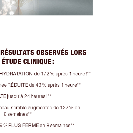
 RÉSULTATS OBSERVÉS LORS
 ÉTUDE CLINIQUE :
'HYDRATATION
de 172 % après 1 heure !**
RÉDUITE
anée
de 43 % après 1 heure**
ATE
jusqu'à 24 heures !**
 peau semble augmentée de 122 % en
8 semaines**
PLUS FERME
49 %
en 8 semaines**