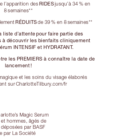
RIDES
e l’apparition des
jusqu’à 34 % en
8 semaines**
RÉDUITS
blement
de 39 % en 8 semaines**
 liste d’attente pour faire partie des
 découvrir les bienfaits cliniquement
sérum INTENSIF et HYDRATANT.
re les PREMIERS à connaître la date de
lancement !
magique et les soins du visage élaborés
ent sur CharlotteTilbury.com/fr
arlotte’s Magic Serum
es et hommes, âgés de
s déposées par BASF
 par La Société