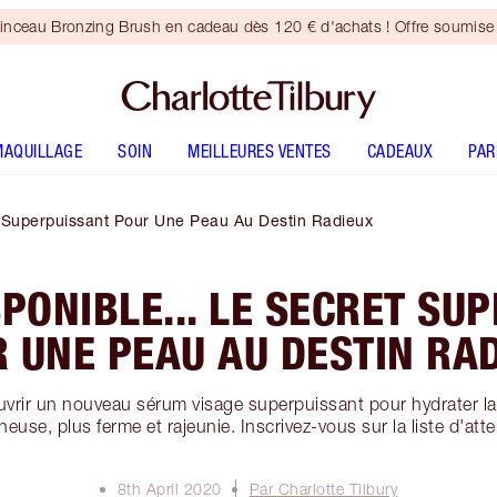
inceau Bronzing Brush en cadeau dès 120 € d'achats ! Offre soumise 
MAQUILLAGE
SOIN
MEILLEURES VENTES
CADEAUX
PA
et Superpuissant Pour Une Peau Au Destin Radieux
SPONIBLE... LE SECRET SU
 UNE PEAU AU DESTIN RA
vrir un nouveau sérum visage superpuissant pour hydrater la 
neuse, plus ferme et rajeunie. Inscrivez-vous sur la liste d'atte
8th April 2020
Par Charlotte Tilbury