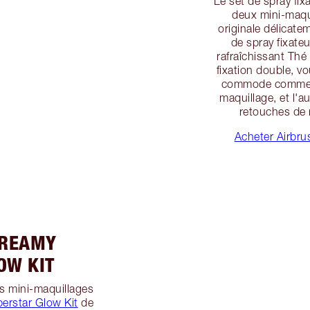
Le set de spray fi
deux mini-maqui
originale délicate
de spray fixate
rafraîchissant Thé
fixation double, v
commode comme ét
maquillage, et l'a
retouches de 
Acheter Airbru
DREAMY
OW KIT
s mini-maquillages
erstar Glow Kit
de