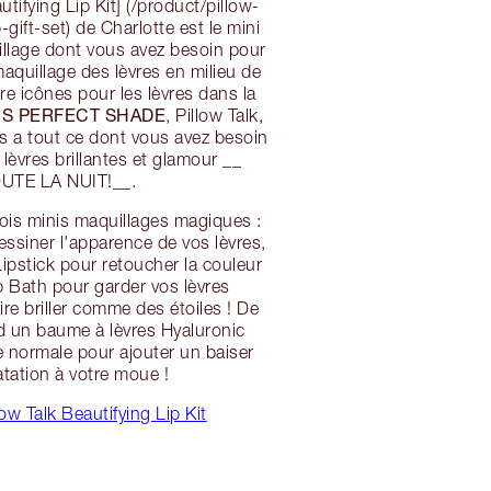
utifying Lip Kit] (/product/pillow-
p-gift-set) de Charlotte est le mini
llage dont vous avez besoin pour
aquillage des lèvres en milieu de
re icônes pour les lèvres dans la
S PERFECT SHADE
, Pillow Talk,
res a tout ce dont vous avez besoin
lèvres brillantes et glamour __
UTE LA NUIT!__.
ois minis maquillages magiques :
essiner l'apparence de vos lèvres,
ipstick pour retoucher la couleur
p Bath pour garder vos lèvres
ire briller comme des étoiles ! De
d un baume à lèvres Hyaluronic
le normale pour ajouter un baiser
atation à votre moue !
ow Talk Beautifying Lip Kit