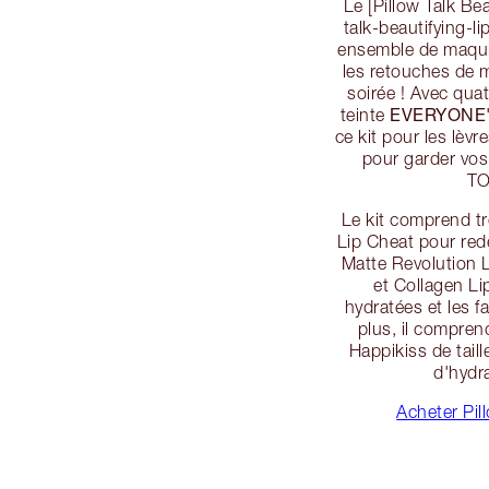
Le [Pillow Talk Bea
talk-beautifying-li
ensemble de maqui
les retouches de m
soirée ! Avec quat
EVERYONE'
teinte
ce kit pour les lèv
pour garder vos 
TO
Le kit comprend tr
Lip Cheat pour red
Matte Revolution L
et Collagen Li
hydratées et les fa
plus, il compren
Happikiss de tail
d'hydr
Acheter Pill