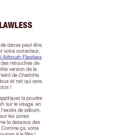
FLAWLESS
 de danse peut être
et votre correcteur,
i Airbrush Flawless
 des retouches de
ite version de la
teint de Charlotte
doux et net qui sera
otos !
appliquez la poudre
h sur le visage, en
à l'excès de sébum,
sur les zones
mme le dessous des
e. Comme ça, votre
ourner à la fête !