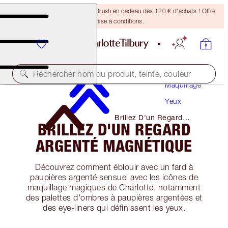
Recevez un pinceau Bronzing Brush en cadeau dès 120 € d'achats ! Offre
soumise à conditions.
Rechercher nom du produit, teinte, couleur
Maquillage
Yeux
Brillez D'un Regard
BRILLEZ D'UN REGARD
Argenté Magnétique
ARGENTÉ MAGNÉTIQUE
Découvrez comment éblouir avec un fard à
paupières argenté sensuel avec les icônes de
maquillage magiques de Charlotte, notamment
des palettes d'ombres à paupières argentées et
des eye-liners qui définissent les yeux.