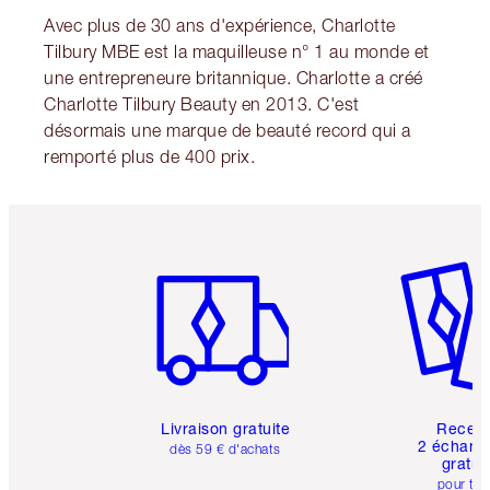
Avec plus de 30 ans d'expérience, Charlotte
Tilbury MBE est la maquilleuse n° 1 au monde et
une entrepreneure britannique. Charlotte a créé
Charlotte Tilbury Beauty en 2013. C'est
désormais une marque de beauté record qui a
remporté plus de 400 prix.
Article 1 sur 6
Article 
Livraison gratuite
Recev
2 échanti
dès 59 € d'achats
gratui
pour tou