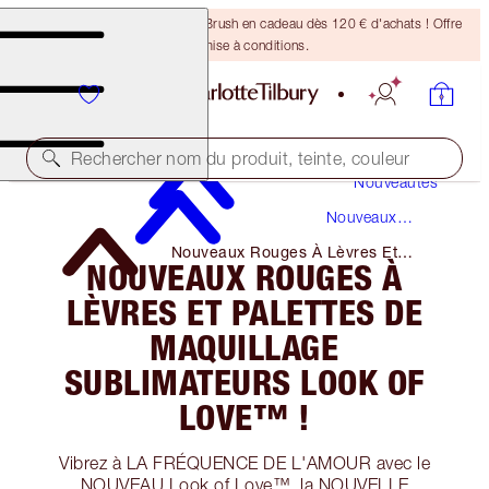
Recevez un pinceau Bronzing Brush en cadeau dès 120 € d'achats ! Offre
soumise à conditions.
Rechercher nom du produit, teinte, couleur
Nouveautés
Nouveaux
Produits
Nouveaux Rouges À Lèvres Et
NOUVEAUX ROUGES À
Palettes De Maquillage Sublimateurs
Look of Love™ !
LÈVRES ET PALETTES DE
MAQUILLAGE
SUBLIMATEURS LOOK OF
LOVE™ !
Vibrez à LA FRÉQUENCE DE L'AMOUR avec le
NOUVEAU Look of Love™, la NOUVELLE