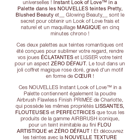
Instant Look of Love™ in a
universelles !
Palette dans les NOUVELLES teintes Pretty,
Blushed Beauty
et__ Glowing Beauty__ sont le
secret pour obtenir un Look of Love frais et
MAGIQUE
naturel et un maquillage
en cinq
minutes chrono !
Ces deux palettes aux teintes romantiques ont
été conçues pour sublimer votre regard, rendre
ÉCLATANTES
vos joues
et LISSER votre teint
ZÉRO DÉFAUT
pour un aspect
. Le tout dans un
joli coffret magique rose doré, gravé d'un motif
CŒUR
en forme de
!
Ces NOUVELLES Instant Look of Love™ in a
Palette contiennent également la poudre
Airbrush Flawless Finish PRIMÉE de Charlotte,
LISSANTES,
qui possède les mêmes propriétés
FLOUTEUSES
PERFECTRICES
et
que tous les
produits de la gamme AIRBRUSH iconique,
FLOU
pour un teint inimitable au fini
ARTISTIQUE et ZÉRO DÉFAUT
! Et découvrez
NOUVELLE TEXTURE
les teintes avec la