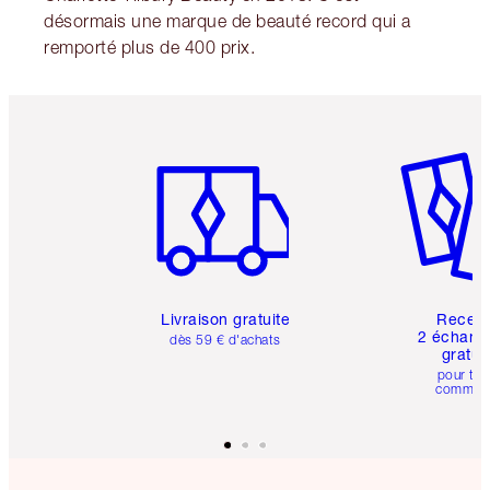
désormais une marque de beauté record qui a
remporté plus de 400 prix.
Article 1 sur 6
Article 
Livraison gratuite
Recev
2 échanti
dès 59 € d'achats
gratui
pour tou
comman