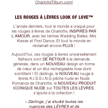
CharlotteTilbury.com!
LES ROUGES À LÈVRES LOOK OF LOVE™
L'année dernière, tout le monde a craqué pour
INSPIRÉS PAR
les rouges à lèvres de Charlotte,
L'AMOUR
, avec les teintes Wedding Belles, Mrs
Kisses et First Dance. Et tout le monde en
PLUS
réclamait encore
!
Aujourd'hui, ces rouges à lèvres universellement
DE RETOUR
flatteurs sont
à la demande
NOUVEAU
générale, dans un
design en forme
de cœur et un étui rechargeable rose doré
NOUVEAU
scintillant ! Et darlings, le
rouge à
lèvres K.I.S.S.I.N.G pêche nude en Nude
NOUVEAU PRODUIT
Romance de Charlotte, le
ICONIQUE NUDE
TOUTES LES LÈVRES
sur
,
s'ajoute à la collection !
Darlings, j'ai étudié toutes les
«
nuances des LÈVRES et de