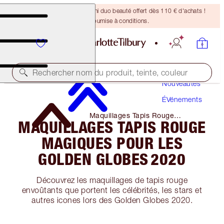
DERNIÈRE CHANCE ! Un mini duo beauté offert dès 110 € d'achats !
Offre soumise à conditions.
Rechercher nom du produit, teinte, couleur
Nouveautés
ÉVénements
Maquillages Tapis Rouge
MAQUILLAGES TAPIS ROUGE
Magiques Pour Les Golden
Globes 2020
MAGIQUES POUR LES
GOLDEN GLOBES 2020
Découvrez les maquillages de tapis rouge
envoûtants que portent les célébrités, les stars et
autres icones lors des Golden Globes 2020.