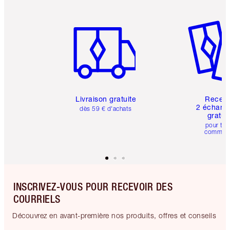
Article 1 sur 6
Article 
Livraison gratuite
Recev
2 échanti
dès 59 € d'achats
gratui
pour tou
comman
INSCRIVEZ-VOUS POUR RECEVOIR DES
COURRIELS
Découvrez en avant-première nos produits, offres et conseils