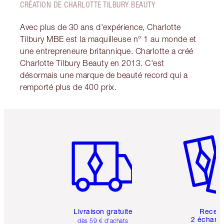
CRÉATION DE CHARLOTTE TILBURY BEAUTY
Avec plus de 30 ans d'expérience, Charlotte
Tilbury MBE est la maquilleuse n° 1 au monde et
une entrepreneure britannique. Charlotte a créé
Charlotte Tilbury Beauty en 2013. C'est
désormais une marque de beauté record qui a
remporté plus de 400 prix.
Article 1 sur 6
Article 
Livraison gratuite
Recev
2 échanti
dès 59 € d'achats