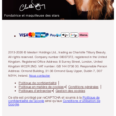
2013-2026 © Islestarr Holdings Ltd., trading as Charlotte Tilbury Beauty.
All rights reserved. Company number 08037372, registered in the United
Kingdom. Registered Office Address: 8 Surrey Street, London, United
Kingdom WC2R 2ND. VAT number: GB 144 0736 30. Responsible Person
Address: Ormond Building, 31-36 Ormond Quay Upper, Dublin 7, D07
N5YH, Ireland.
Nous contacter
Politique de confidentialité
Politique en matière de cookies
Conditions générales
Politiques d’entreprise
Gestion des cookies
Ce site est protégé par reCAPTCHA et soumis à la
Politique de
confidentialité de Google
ainsi qu'aux
Conditions d'utilisation de
Google
.