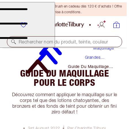
Recevez un pinceau Bronzing Brush en cadeau dès 120 € d'achats ! Offre
soumise à conditions.
Rechercher nom du produit, teinte, couleur
Maquillage
Grandes
Occasions
Guide Du Maquillage
GUIDE DU MAQUILLAGE
Pour Le Corps
POUR LE CORPS
Découvrez comment appliquer le maquillage sur le
corps tel que des lotions chatoyantes, des
bronzers et des fonds de teint pour obtenir un fini
zéro défaut !
3rd August 2022
Par Charlotte Tilbury