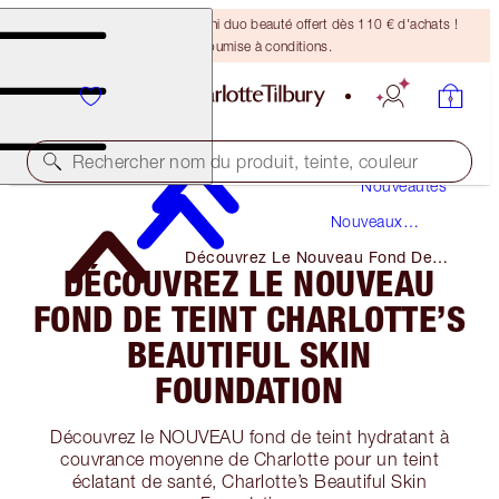
DERNIÈRE CHANCE ! Un mini duo beauté offert dès 110 € d'achats !
Offre soumise à conditions.
Rechercher nom du produit, teinte, couleur
Nouveautés
Nouveaux
Produits
Découvrez Le Nouveau Fond De
DÉCOUVREZ LE NOUVEAU
Teint Charlotte’s Beautiful Skin
Foundation
FOND DE TEINT CHARLOTTE’S
BEAUTIFUL SKIN
FOUNDATION
Découvrez le NOUVEAU fond de teint hydratant à
couvrance moyenne de Charlotte pour un teint
éclatant de santé, Charlotte’s Beautiful Skin