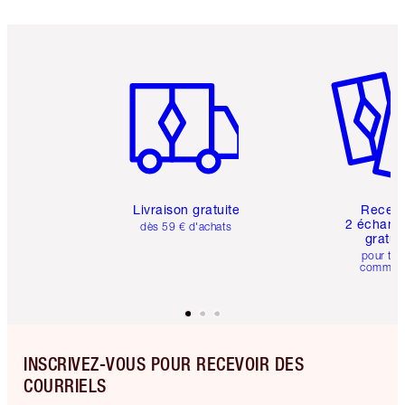
Article 1 sur 6
Article 
Livraison gratuite
Recev
2 échanti
dès 59 € d'achats
gratui
pour tou
comman
INSCRIVEZ-VOUS POUR RECEVOIR DES
COURRIELS