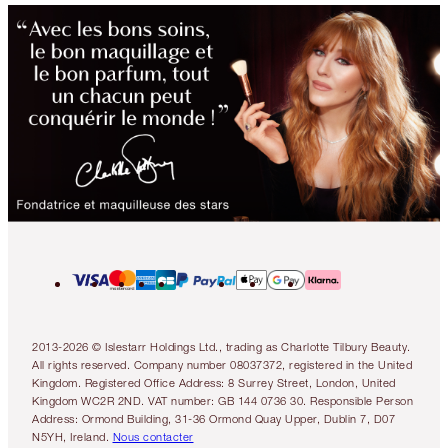
2013-2026 © Islestarr Holdings Ltd., trading as Charlotte Tilbury Beauty.
All rights reserved. Company number 08037372, registered in the United
Kingdom. Registered Office Address: 8 Surrey Street, London, United
Kingdom WC2R 2ND. VAT number: GB 144 0736 30. Responsible Person
Address: Ormond Building, 31-36 Ormond Quay Upper, Dublin 7, D07
N5YH, Ireland.
Nous contacter