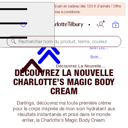
Recevez un pinceau Bronzing Brush en cadeau dès 120 € d'achats ! Offre
soumise à conditions.
Rechercher nom du produit, teinte, couleur
Soin Du
Visage
Soin
Hydratant
Découvrez La Nouvelle
DÉCOUVREZ LA NOUVELLE
Charlotte’s Magic Body Cream
CHARLOTTE’S MAGIC BODY
CREAM
Darlings, découvrez ma toute première crème
pour le corps inspirée de mon soin hydratant aux
résultats instantanés et prisé dans le monde
entier, la Charlotte's Magic Body Cream.