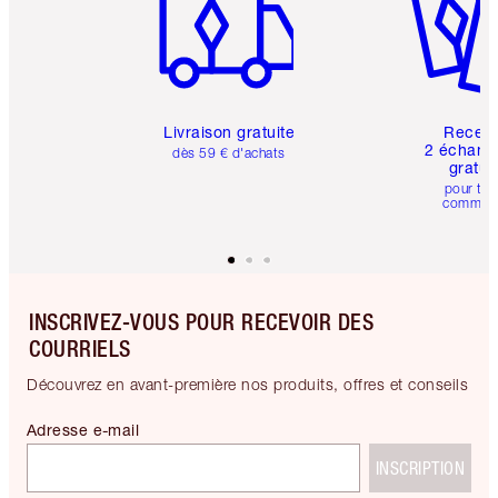
Livraison gratuite
Recev
2 échanti
dès 59 € d'achats
gratui
pour tou
comman
INSCRIVEZ-VOUS POUR RECEVOIR DES
COURRIELS
Découvrez en avant-première nos produits, offres et conseils
Adresse e-mail
INSCRIPTION