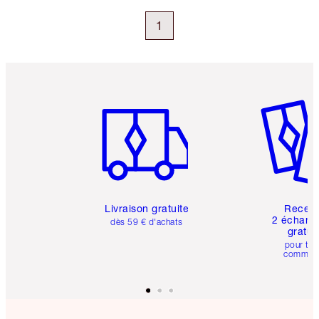
1
Article 1 sur 6
Article 
Livraison gratuite
Recev
2 échanti
dès 59 € d'achats
gratui
pour tou
comman