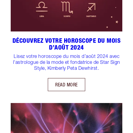
DÉCOUVREZ VOTRE HOROSCOPE DU MOIS
D’AOÛT 2024
Lisez votre horoscope du mois d’août 2024 avec
l'astrologue de la mode et fondatrice de Star Sign
Style, Kimberly Peta Dewhirst.
READ MORE