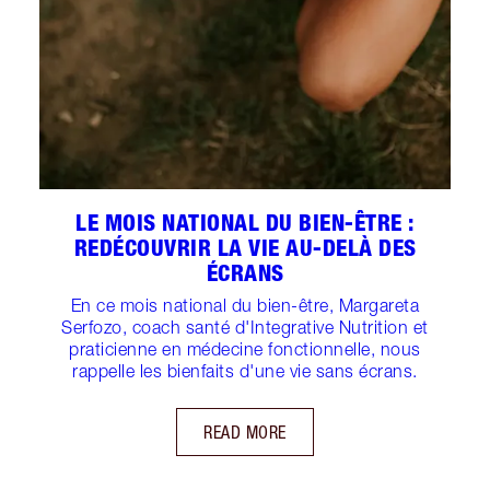
LE MOIS NATIONAL DU BIEN-ÊTRE :
REDÉCOUVRIR LA VIE AU-DELÀ DES
ÉCRANS
En ce mois national du bien-être, Margareta
Serfozo, coach santé d'Integrative Nutrition et
praticienne en médecine fonctionnelle, nous
rappelle les bienfaits d'une vie sans écrans.
READ MORE