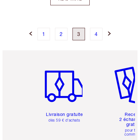
1
2
3
4
Article 1 sur 6
Article 
Livraison gratuite
Recev
2 échanti
dès 59 € d'achats
gratui
pour tou
comman