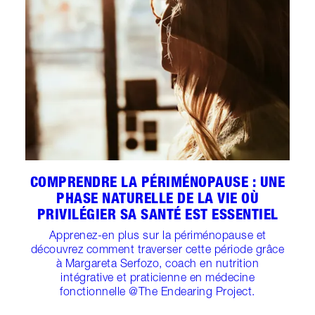
COMPRENDRE LA PÉRIMÉNOPAUSE : UNE
PHASE NATURELLE DE LA VIE OÙ
PRIVILÉGIER SA SANTÉ EST ESSENTIEL
Apprenez-en plus sur la périménopause et
découvrez comment traverser cette période grâce
à Margareta Serfozo, coach en nutrition
intégrative et praticienne en médecine
fonctionnelle @The Endearing Project.