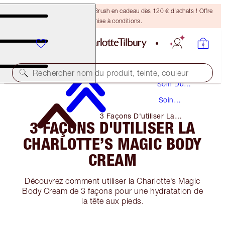
Recevez un pinceau Bronzing Brush en cadeau dès 120 € d'achats ! Offre
soumise à conditions.
Rechercher nom du produit, teinte, couleur
Soin Du
Visage
Soin
Hydratant
3 Façons D'utiliser La
3 FAÇONS D'UTILISER LA
Charlotte’s Magic Body Cream
CHARLOTTE’S MAGIC BODY
CREAM
Découvrez comment utiliser la Charlotte’s Magic
Body Cream de 3 façons pour une hydratation de
la tête aux pieds.