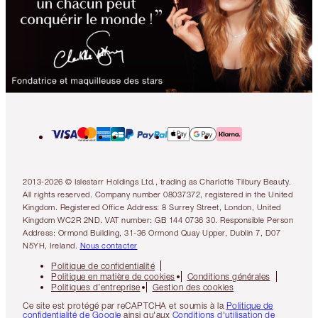
2013-2026 © Islestarr Holdings Ltd., trading as Charlotte Tilbury Beauty.
All rights reserved. Company number 08037372, registered in the United
Kingdom. Registered Office Address: 8 Surrey Street, London, United
Kingdom WC2R 2ND. VAT number: GB 144 0736 30. Responsible Person
Address: Ormond Building, 31-36 Ormond Quay Upper, Dublin 7, D07
N5YH, Ireland.
Nous contacter
Politique de confidentialité
Politique en matière de cookies
Conditions générales
Politiques d’entreprise
Gestion des cookies
Ce site est protégé par reCAPTCHA et soumis à la
Politique de
confidentialité de Google
ainsi qu'aux
Conditions d'utilisation de