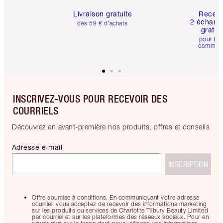
Livraison gratuite
Recev
2 échanti
dès 59 € d'achats
gratui
pour tou
comman
INSCRIVEZ-VOUS POUR RECEVOIR DES
COURRIELS
Découvrez en avant-première nos produits, offres et conseils
Adresse e-mail
INSCRIPTION
Offre soumise à conditions. En communiquant votre adresse
courriel, vous acceptez de recevoir des informations marketing
sur les produits ou services de Charlotte Tilbury Beauty Limited
par courriel et sur les plateformes des réseaux sociaux. Pour en