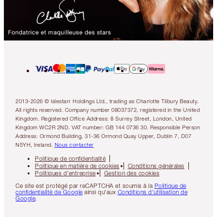
2013-2026 © Islestarr Holdings Ltd., trading as Charlotte Tilbury Beauty.
All rights reserved. Company number 08037372, registered in the United
Kingdom. Registered Office Address: 8 Surrey Street, London, United
Kingdom WC2R 2ND. VAT number: GB 144 0736 30. Responsible Person
Address: Ormond Building, 31-36 Ormond Quay Upper, Dublin 7, D07
N5YH, Ireland.
Nous contacter
Politique de confidentialité
Politique en matière de cookies
Conditions générales
Politiques d’entreprise
Gestion des cookies
Ce site est protégé par reCAPTCHA et soumis à la
Politique de
confidentialité de Google
ainsi qu'aux
Conditions d'utilisation de
Google
.