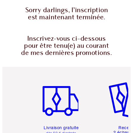
Sorry darlings, l’inscription
est maintenant terminée.
Inscrivez-vous ci-dessous
pour être tenu(e) au courant
de mes dernières promotions.
Article 1 sur 6
Article 
Livraison gratuite
Recev
2 échanti