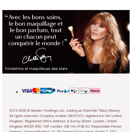
2013-2026 © Islestarr Holdings Ltd., trading as Charlotte Tilbury Beauty.
All rights reserved. Company number 08037372, registered in the United
Kingdom. Registered Office Address: 8 Surrey Street, London, United
Kingdom WC2R 2ND. VAT number: GB 144 0736 30. Responsible Person
Address: Ormond Building, 31-36 Ormond Quay Upper, Dublin 7, D07