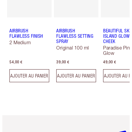
AIRBRUSH
AIRBRUSH
BEAUTIFUL SKI
FLAWLESS FINISH
FLAWLESS SETTING
ISLAND GLOW 
SPRAY
CHEEK
2 Medium
Original 100 ml
Paradise Pin
Glow
54,00 €
39,00 €
49,00 €
AJOUTER AU PANIER
AJOUTER AU PANIER
AJOUTER AU P
Article 1 sur 6
Article 