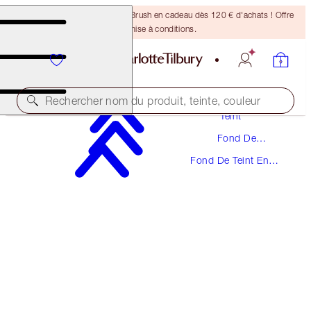
Recevez un pinceau Bronzing Brush en cadeau dès 120 € d'achats ! Offre
soumise à conditions.
Maquillage
Rechercher nom du produit, teinte, couleur
Teint
Fond De
ÉCONOMISEZ 5 %
Teint
Fond De Teint En
UNREAL SKIN SHEER GLOW TINT
Stick
FOUNDATION KIT
FACE KIT
93,00 €
88,35 €