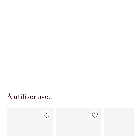
EXCLUSIVITÉS CHARLOTTE TILBURY
Club fidélité Charlotte's Darlings. Gagnez des
pièces de fidélité à chaque achat!
Livraison standard gratuite lorsque votre
montant atteint 59,00 €
Choissisez 2 échantillons gratuits au moment
de confirmer vos achats
À utiliser avec