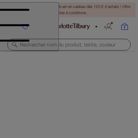
Recevez un pinceau Bronzing Brush en cadeau dès 120 € d'achats ! Offre
soumise à conditions.
Rechercher nom du produit, teinte, couleur
THE GLOWING SKIN KIT
FACE KIT
128,50 €