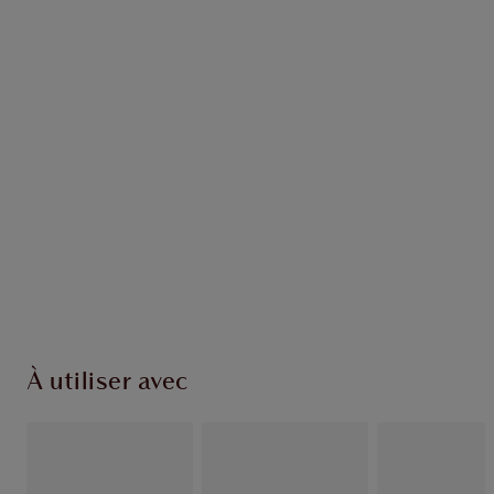
Recevez 129 pièces de fidélité
En savoir plus
EXCLUSIVITÉS CHARLOTTE TILBURY
Club fidélité Charlotte's Darlings. Gagnez des
pièces de fidélité à chaque achat!
Livraison standard gratuite lorsque votre
montant atteint 59,00 €
Choissisez 2 échantillons gratuits au moment
de confirmer vos achats
À utiliser avec