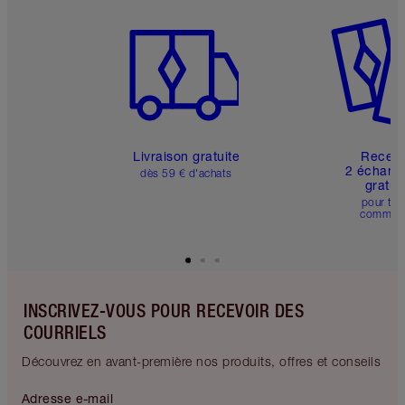
Article 1 sur 6
Article 
Livraison gratuite
Recev
2 échanti
dès 59 € d'achats
gratui
pour tou
comman
INSCRIVEZ-VOUS POUR RECEVOIR DES
COURRIELS
Découvrez en avant-première nos produits, offres et conseils
Adresse e-mail