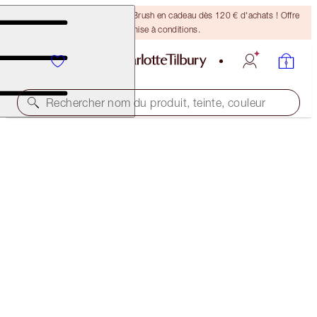
Recevez un pinceau Bronzing Brush en cadeau dès 120 € d'achats ! Offre
soumise à conditions.
Rechercher nom du produit, teinte, couleur
EXCLUSIVITÉ EN LIGNE
SUPERSTAR LIPS
HAPPY LIPS
38,00 €
(
211,11 €
/
10
g
)