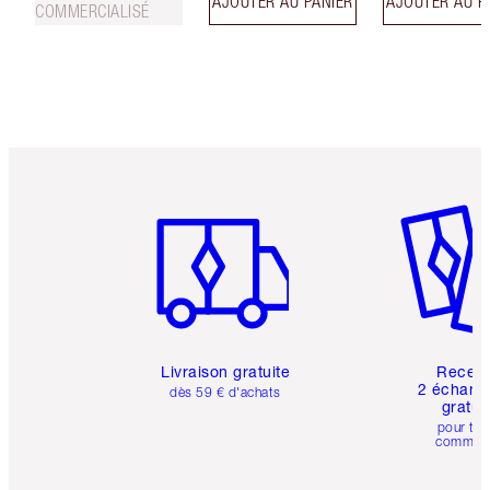
AJOUTER AU PANIER
AJOUTER AU P
COMMERCIALISÉ
Article 1 sur 6
Article 
Livraison gratuite
Recev
2 échanti
dès 59 € d'achats
gratui
pour tou
comman