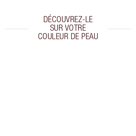
DÉCOUVREZ-LE
SUR VOTRE
COULEUR DE PEAU
Article 1 sur 20
Arti