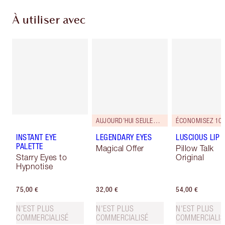
À utiliser avec
AUJOURD’HUI SEULEMENT !
ÉCONOMISEZ 10
INSTANT EYE
LEGENDARY EYES
LUSCIOUS LIP 
PALETTE
Magical Offer
Pillow Talk
Starry Eyes to
Original
Hypnotise
75,00 €
32,00 €
54,00 €
N'EST PLUS
N'EST PLUS
N'EST PLUS
COMMERCIALISÉ
COMMERCIALISÉ
COMMERCIALIS