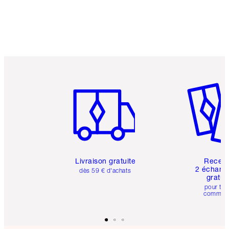
Article 1 sur 6
Article 
Livraison gratuite
Recev
2 échanti
dès 59 € d'achats
gratui
pour tou
comman