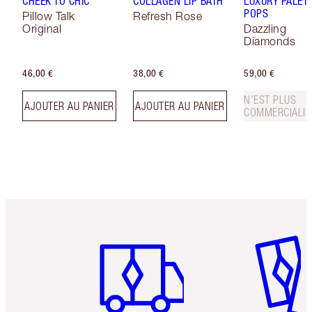
CHEEK TO CHIC
COLLAGEN LIP BATH
LUXURY PALET
POPS
Pillow Talk
Refresh Rose
Original
Dazzling
Diamonds
46,00 €
38,00 €
59,00 €
N'EST PLUS
AJOUTER AU PANIER
AJOUTER AU PANIER
COMMERCIALIS
Article 1 sur 6
Article 