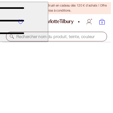
Recevez un pinceau Bronzing Brush en cadeau dès 120 € d'achats ! Offre
soumise à conditions.
Rechercher nom du produit, teinte, couleur
LIMITED EDITION
THE SUPER NUDES LIP KIT
LIP KIT
112,00 €