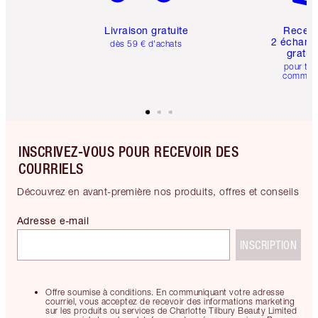
Livraison gratuite
Recev
2 échanti
dès 59 € d'achats
gratui
pour tou
comman
INSCRIVEZ-VOUS POUR RECEVOIR DES
COURRIELS
Découvrez en avant-première nos produits, offres et conseils
Adresse e-mail
INSCRIPTION
Offre soumise à conditions. En communiquant votre adresse
courriel, vous acceptez de recevoir des informations marketing
sur les produits ou services de Charlotte Tilbury Beauty Limited