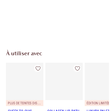
Club fidélité Charlotte's Darlings. Gagnez des
pièces de fidélité à chaque achat!
Livraison standard gratuite lorsque votre
montant atteint 59,00 €
Choissisez 2 échantillons gratuits au moment
de confirmer vos achats
À utiliser avec
PLUS DE TEINTES DISPONIBLES
ÉDITION LIMITÉE