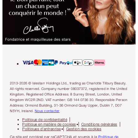
2013-2026 © Islestarr Holdings Ltd., trading as Charlotte Tilbury Beauty.
All rights reserved. Company number 08037372, registered in the United
Kingdom. Registered Office Address: 8 Surrey Street, London, United
Kingdom WC2R 2ND. VAT number: GB 144 0736 30. Responsible Person
Address: Ormond Building, 31-36 Ormond Quay Upper, Dublin 7, D07
N5YH, Ireland.
Nous contacter
Politique de confidentialité
Politique en matière de cookies
Conditions générales
Politiques d’entreprise
Gestion des cookies
Ce site est protégé par reCAPTCHA et soumis à la
Politique de