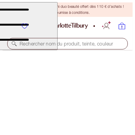
DERNIÈRE CHANCE ! Un mini duo beauté offert dès 110 € d'achats !
Offre soumise à conditions.
Rechercher nom du produit, teinte, couleur
CHARLOTTE’S SECRETS TO BEAUTY STAR EYES
EYE KIT
101,00 €