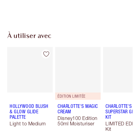
Choissisez 2 échantillons gratuits au moment
de confirmer vos achats
À utiliser avec
ÉDITION LIMITÉE
HOLLYWOOD BLUSH
CHARLOTTE'S MAGIC
CHARLOTTE'S
& GLOW GLIDE
CREAM
SUPERSTAR G
PALETTE
KIT
Disney100 Edition
Light to Medium
50ml Moisturiser
LIMITED EDI
Kit