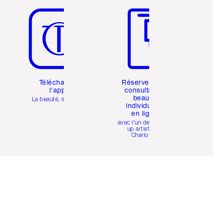
Téléchargez
Réservez une
l'appli
consultation
beauté
La beauté, simplifiée
individuelle
en ligne
avec l'un des make-
up artists de
Charlotte.