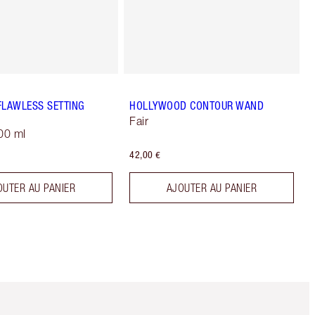
FLAWLESS SETTING
HOLLYWOOD CONTOUR WAND
Fair
00 ml
42,00 €
OUTER AU PANIER
AJOUTER AU PANIER
Article 5 sur 6
Article 6 sur 6