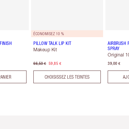
ÉCONOMISEZ 10 %
FINISH
PILLOW TALK LIP KIT
AIRBRUSH 
SPRAY
Makeup Kit
Original 1
66,50 €
59,85 €
39,00 €
PANIER
CHOISISSEZ LES TEINTES
AJ
icle 2 sur 6
Article 3 sur 6
Article 4 sur 6