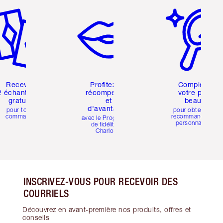
Recevez
Profitez de
Complétez
2 échantillons
récompenses
votre profil
gratuits
et
beauté
d'avantages
pour toute
pour obtenir des
commande
recommandations
avec le Programme
personnalisées
de fidélité de
Charlotte
INSCRIVEZ-VOUS POUR RECEVOIR DES
COURRIELS
Découvrez en avant-première nos produits, offres et
conseils