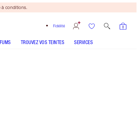
 à conditions.
Fidélité
RFUMS
TROUVEZ VOS TEINTES
SERVICES
LE KIT INCLUT
PILLOW TALK MAKEUP BAG LARGE
MAKEUP BAG
MATTE BEAUTY BLUSH WAND - Sélectionner la teinte