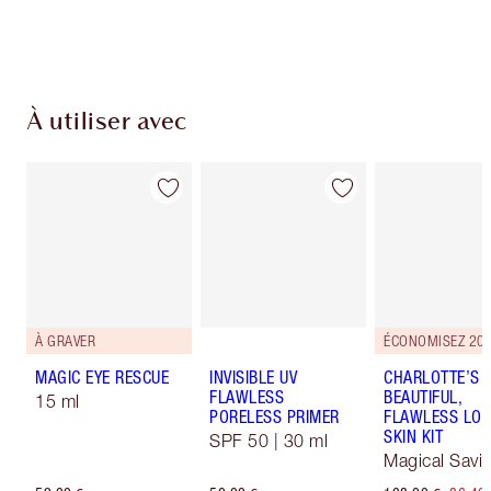
Choissisez 2 échantillons gratuits au moment
de confirmer vos achats
À utiliser avec
À GRAVER
ÉCONOMISEZ 20
MAGIC EYE RESCUE
INVISIBLE UV
CHARLOTTE’S
FLAWLESS
BEAUTIFUL,
15 ml
PORELESS PRIMER
FLAWLESS LOO
SKIN KIT
SPF 50 | 30 ml
Magical Savi