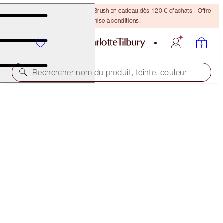
Recevez un pinceau Bronzing Brush en cadeau dès 120 € d'achats ! Offre
soumise à conditions.
Rechercher nom du produit, teinte, couleur
PILLOW TALK MAKEUP BAG & GLOWING SKIN KIT
LIMITED EDITION TRAVEL KIT
122,00 €