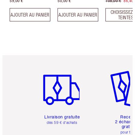
59,00 €
50,00 €
108,00 €
86,40
CHOISISSEZ 
AJOUTER AU PANIER
AJOUTER AU PANIER
TEINTES
Article 1 sur 6
Article 
Livraison gratuite
Recev
2 échanti
dès 59 € d'achats
gratui
pour tou